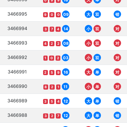
0
9
9
3466995
09
大
双
错
9
0
0
3466994
14
小
双
对
3
7
4
3466993
08
小
双
对
4
2
2
3466992
03
小
双
对
1
0
2
3466991
16
大
单
对
2
5
9
3466990
11
小
单
对
8
2
1
3466989
12
大
单
错
3
5
4
3466988
12
大
单
错
3
2
7