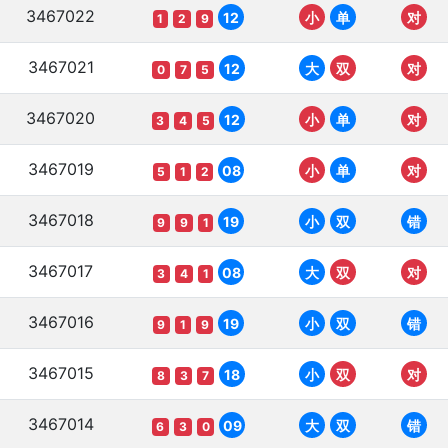
3467022
12
小
单
对
1
2
9
3467021
12
大
双
对
0
7
5
3467020
12
小
单
对
3
4
5
3467019
08
小
单
对
5
1
2
3467018
19
小
双
错
9
9
1
3467017
08
大
双
对
3
4
1
3467016
19
小
双
错
9
1
9
3467015
18
小
双
对
8
3
7
3467014
09
大
双
错
6
3
0