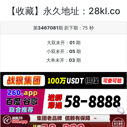
【收藏】永久地址：28kl.co
第
3467081
期 距下期：
75 秒
大双未开：
01
期
小双未开：
05
期
大单未开：
03
期