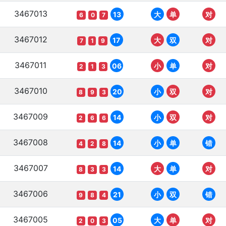
3467013
13
大
单
对
6
0
7
3467012
17
大
双
对
7
1
9
3467011
06
小
单
对
2
1
3
3467010
20
小
双
对
8
9
3
3467009
14
小
双
对
2
6
6
3467008
14
小
单
错
4
2
8
3467007
14
大
单
对
8
3
3
3467006
21
小
双
错
9
8
4
3467005
05
大
单
对
2
0
3