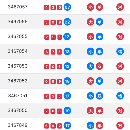
3467057
07
小
单
对
4
3
0
3467056
22
大
单
对
5
9
8
3467055
12
小
单
对
2
9
1
3467054
18
小
单
错
6
7
5
3467053
12
大
双
对
7
0
5
3467052
18
大
单
对
0
9
9
3467051
17
小
双
错
7
5
5
3467050
19
大
单
对
7
6
6
3467049
17
小
单
对
6
9
2